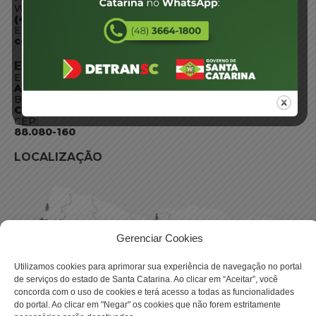
WhatsApp:
(48) 3664-1800
E-mail:
centraldeinformacoes@detran.sc.gov.br
ENDEREÇO
Endereço:
Av. Almirante Tamandaré - 480
Bairro:
Coqueiros, Florianópolis SC
CEP:
88.080-160
LOCALIZAÇÃO
Gerenciar Cookies
Utilizamos cookies para aprimorar sua experiência de navegação no portal
de serviços do estado de Santa Catarina. Ao clicar em “Aceitar”, você
concorda com o uso de cookies e terá acesso a todas as funcionalidades
do portal. Ao clicar em "Negar" os cookies que não forem estritamente