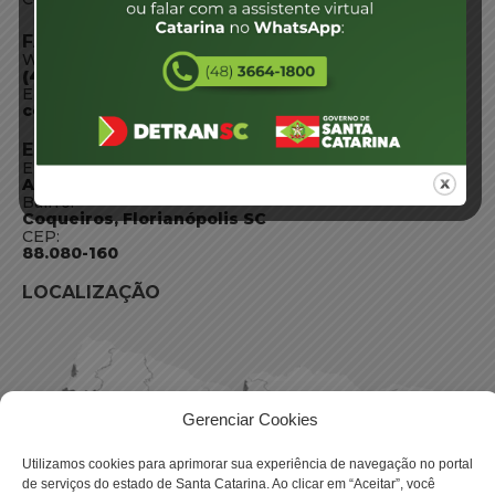
FALE CONOSCO
WhatsApp:
(48) 3664-1800
E-mail:
centraldeinformacoes@detran.sc.gov.br
ENDEREÇO
Endereço:
Av. Almirante Tamandaré - 480
Bairro:
Coqueiros, Florianópolis SC
CEP:
88.080-160
LOCALIZAÇÃO
Gerenciar Cookies
Utilizamos cookies para aprimorar sua experiência de navegação no portal
de serviços do estado de Santa Catarina. Ao clicar em “Aceitar”, você