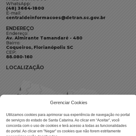
WhatsApp:
(48) 3664-1800
E-mail:
centraldeinformacoes@detran.sc.gov.br
ENDEREÇO
Endereço:
Av. Almirante Tamandaré - 480
Bairro:
Coqueiros, Florianópolis SC
CEP:
88.080-160
LOCALIZAÇÃO
Gerenciar Cookies
Utilizamos cookies para aprimorar sua experiência de navegação no portal
de serviços do estado de Santa Catarina. Ao clicar em “Aceitar”, você
concorda com o uso de cookies e terá acesso a todas as funcionalidades
do portal. Ao clicar em "Negar" os cookies que não forem estritamente