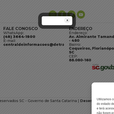
FALE CONOSCO
ENDEREÇO
WhatsApp:
Endereço:
(48) 3664-1800
Av. Almirante Taman
- 480
E-mail:
centraldeinformacoes@detran.sc.gov.br
Bairro:
Coqueiros, Florianópo
SC
CEP:
88.080-160
Utilizamos c
eservados SC - Governo de Santa Catarina |
Desenvolvimento
do estado de
e terá acess
não forem es