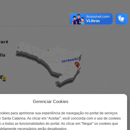
daré
lis
Gerenciar Cookies
ookies para aprimorar sua experiência de navegação no portal de serviços
 -
 Santa Catarina. Ao clicar em “Aceitar”, você concorda com o uso de cookies
o a todas as funcionalidades do portal. Ao clicar em "Negar" os cookies que
tritamente necessários serão desativados.