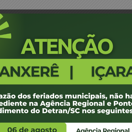
 Edna Esmeraldino Nunes – JM
Portaria 0514/18 - Braço do Nor
318
100 KB
1
 de abril de 2018
 de abril de 2018