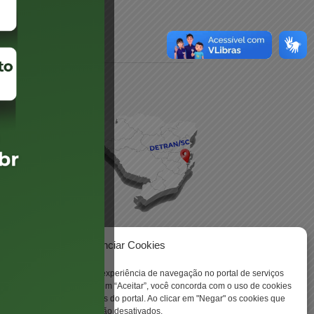
daré
lis
Gerenciar Cookies
ookies para aprimorar sua experiência de navegação no portal de serviços
 -
 Santa Catarina. Ao clicar em “Aceitar”, você concorda com o uso de cookies
o a todas as funcionalidades do portal. Ao clicar em "Negar" os cookies que
tritamente necessários serão desativados.