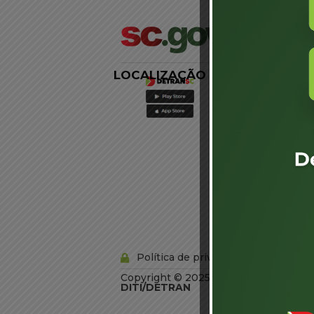
LOCALIZAÇÃO
LINKS
EXTERNOS
Agência de
Notícias
Portal de
Serviços
Diário Oficial
Acesso à
Informação
Órgãos do
Governo
Conheça SC
Política de privacidade
Copyright © 2025 Todos os Direitos R
DITI/DETRAN