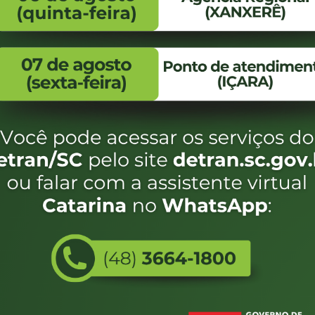
FALE CONOSCO
ENDEREÇO
WhatsApp:
Endereço:
(48) 3664-1800
Av. Almirante Taman
- 480
E-mail:
centraldeinformacoes@detran.sc.gov.br
Bairro:
Coqueiros, Florianópo
SC
CEP:
88.080-160
Utilizamos c
eservados SC - Governo de Santa Catarina |
Desenvolvimento
do estado de
e terá acess
não forem es