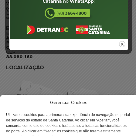
WhatsApp:
(48) 3664-1800
E-mail:
centraldeinformacoes@detran.sc.gov.br
ENDEREÇO
Endereço:
Av. Almirante Tamandaré - 480
Bairro:
Coqueiros, Florianópolis SC
CEP:
88.080-160
LOCALIZAÇÃO
Gerenciar Cookies
Utilizamos cookies para aprimorar sua experiência de navegação no portal
de serviços do estado de Santa Catarina. Ao clicar em “Aceitar”, você
concorda com o uso de cookies e terá acesso a todas as funcionalidades
do portal. Ao clicar em "Negar" os cookies que não forem estritamente