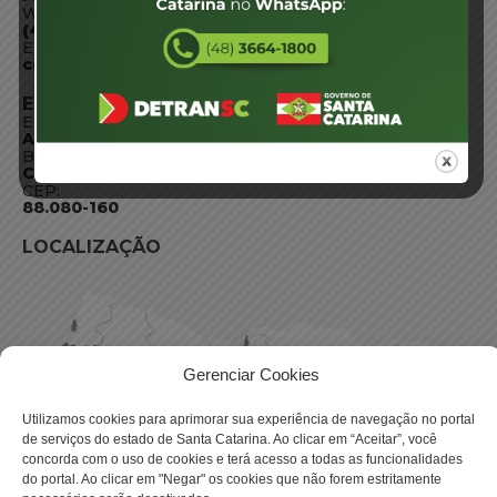
WhatsApp:
(48) 3664-1800
E-mail:
centraldeinformacoes@detran.sc.gov.br
ENDEREÇO
Endereço:
Av. Almirante Tamandaré - 480
Bairro:
Coqueiros, Florianópolis SC
CEP:
88.080-160
LOCALIZAÇÃO
Gerenciar Cookies
Utilizamos cookies para aprimorar sua experiência de navegação no portal
de serviços do estado de Santa Catarina. Ao clicar em “Aceitar”, você
concorda com o uso de cookies e terá acesso a todas as funcionalidades
do portal. Ao clicar em "Negar" os cookies que não forem estritamente