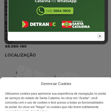
WhatsApp:
(48) 3664-1800
E-mail:
centraldeinformacoes@detran.sc.gov.br
ENDEREÇO
Endereço:
Av. Almirante Tamandaré - 480
Bairro:
Coqueiros, Florianópolis SC
CEP:
88.080-160
LOCALIZAÇÃO
Gerenciar Cookies
Utilizamos cookies para aprimorar sua experiência de navegação no portal
de serviços do estado de Santa Catarina. Ao clicar em “Aceitar”, você
concorda com o uso de cookies e terá acesso a todas as funcionalidades
do portal. Ao clicar em "Negar" os cookies que não forem estritamente