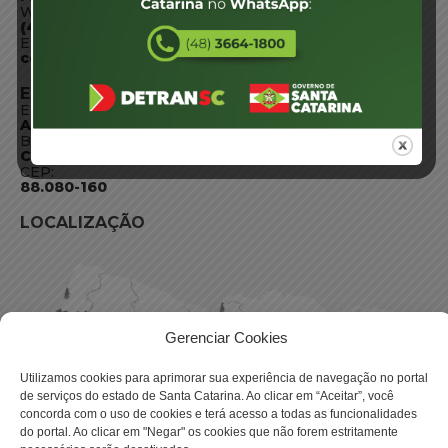
WhatsApp:
(48) 3664-1800
E-mail:
centraldeinformacoes@detran.sc.gov.br
ENDEREÇO
Endereço:
Av. Almirante Tamandaré - 480
Bairro:
Coqueiros, Florianópolis SC
CEP:
88.080-160
LOCALIZAÇÃO
Gerenciar Cookies
Utilizamos cookies para aprimorar sua experiência de navegação no portal
de serviços do estado de Santa Catarina. Ao clicar em “Aceitar”, você
concorda com o uso de cookies e terá acesso a todas as funcionalidades
do portal. Ao clicar em "Negar" os cookies que não forem estritamente