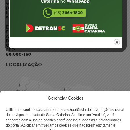
WhatsApp:
(48) 3664-1800
E-mail:
centraldeinformacoes@detran.sc.gov.br
ENDEREÇO
Endereço:
Av. Almirante Tamandaré - 480
Bairro:
Coqueiros, Florianópolis SC
CEP:
88.080-160
LOCALIZAÇÃO
Gerenciar Cookies
Utilizamos cookies para aprimorar sua experiência de navegação no portal
de serviços do estado de Santa Catarina. Ao clicar em “Aceitar”, você
concorda com o uso de cookies e terá acesso a todas as funcionalidades
do portal. Ao clicar em "Negar" os cookies que não forem estritamente