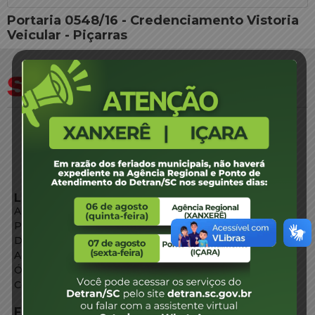
Portaria 0548/16 - Credenciamento Vistoria
Veicular - Piçarras
LINKS EXTERNOS
Agência de Notícias
Portal de Serviços
Diário Oficial
Acesso à Informação
Órgãos do Governo
Conheça SC
FALE CONOSCO