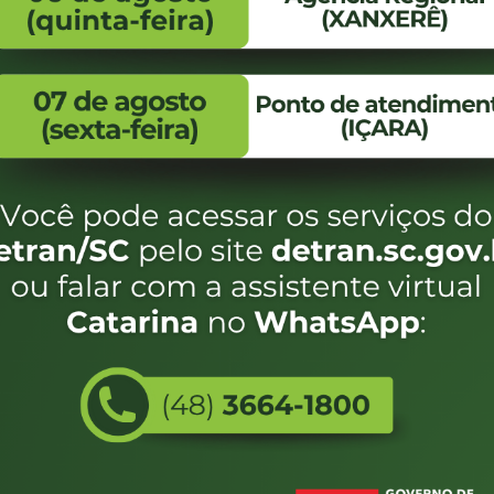
FALE CONOSCO
ENDEREÇO
WhatsApp:
Endereço:
(48) 3664-1800
Av. Almirante Taman
- 480
E-mail:
centraldeinformacoes@detran.sc.gov.br
Bairro:
Coqueiros, Florianópo
SC
CEP:
88.080-160
Utilizamos c
eservados SC - Governo de Santa Catarina |
Desenvolvimento
do estado de
e terá acess
não forem es