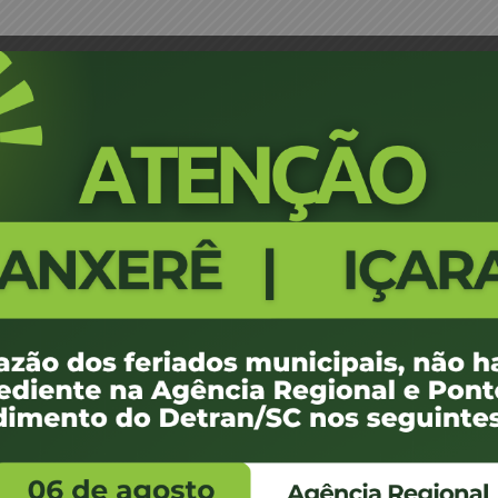
Brocardo – JM
Portaria 0550/17 - Videira - Ado
467
100 KB
1
 de maio de 2017
 de maio de 2017