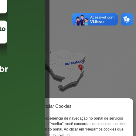
daré
lis
Gerenciar Cookies
ookies para aprimorar sua experiência de navegação no portal de serviços
 -
 Santa Catarina. Ao clicar em “Aceitar”, você concorda com o uso de cookies
o a todas as funcionalidades do portal. Ao clicar em "Negar" os cookies que
tritamente necessários serão desativados.