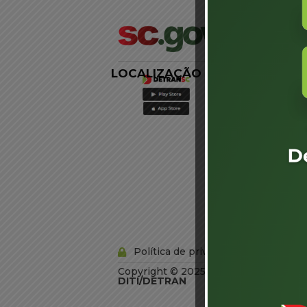
LOCALIZAÇÃO
LINKS
EXTERNOS
Agência de
Notícias
Portal de
Serviços
Diário Oficial
Acesso à
Informação
Órgãos do
Governo
Conheça SC
Política de privacidade
Copyright © 2025 Todos os Direitos R
DITI/DETRAN