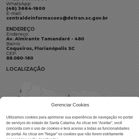
WhatsApp:
(48) 3664-1800
E-mail:
centraldeinformacoes@detran.sc.gov.br
ENDEREÇO
Endereço:
Av. Almirante Tamandaré - 480
Bairro:
Coqueiros, Florianópolis SC
CEP:
88.080-160
LOCALIZAÇÃO
Gerenciar Cookies
Utilizamos cookies para aprimorar sua experiência de navegação no portal
de serviços do estado de Santa Catarina. Ao clicar em “Aceitar”, você
concorda com o uso de cookies e terá acesso a todas as funcionalidades
do portal. Ao clicar em "Negar" os cookies que não forem estritamente