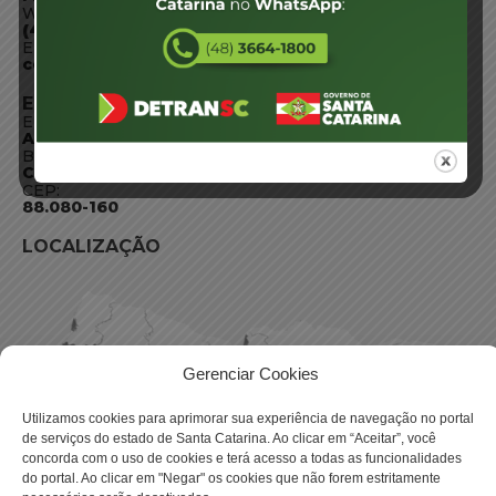
WhatsApp:
(48) 3664-1800
E-mail:
centraldeinformacoes@detran.sc.gov.br
ENDEREÇO
Endereço:
Av. Almirante Tamandaré - 480
Bairro:
Coqueiros, Florianópolis SC
CEP:
88.080-160
LOCALIZAÇÃO
Gerenciar Cookies
Utilizamos cookies para aprimorar sua experiência de navegação no portal
de serviços do estado de Santa Catarina. Ao clicar em “Aceitar”, você
concorda com o uso de cookies e terá acesso a todas as funcionalidades
do portal. Ao clicar em "Negar" os cookies que não forem estritamente