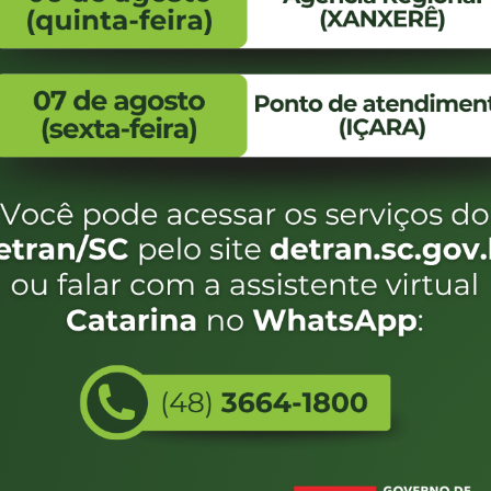
FALE CONOSCO
ENDEREÇO
WhatsApp:
Endereço:
(48) 3664-1800
Av. Almirante Taman
- 480
E-mail:
centraldeinformacoes@detran.sc.gov.br
Bairro:
Coqueiros, Florianópo
SC
CEP:
88.080-160
Utilizamos c
eservados SC - Governo de Santa Catarina |
Desenvolvimento
do estado de
e terá acess
não forem es