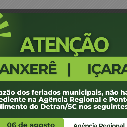
credenciamento de Médico
Portaria 056/09 - Prorrogação
1177
100 KB
1
e agosto de 2018
ovembro de -0001