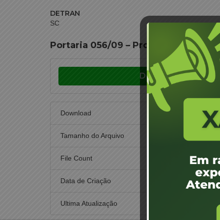
DETRAN
SC
Portaria 056/09 – Prorrogação de 
Download
Download
Tamanho do Arquivo
File Count
Data de Criação
21 d
Ultima Atualização
30 de n