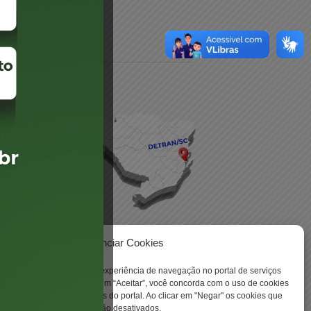
daré
lis
Gerenciar Cookies
ookies para aprimorar sua experiência de navegação no portal de serviços
 -
 Santa Catarina. Ao clicar em “Aceitar”, você concorda com o uso de cookies
o a todas as funcionalidades do portal. Ao clicar em "Negar" os cookies que
tritamente necessários serão desativados.