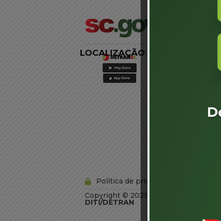
LOCALIZAÇÃO
LINKS
EXTERNOS
Agência de
Notícias
Portal de
Serviços
Diário Oficial
Acesso à
Informação
Órgãos do
Governo
Conheça SC
Política de privacidade
Copyright © 2025 Todos os Direitos R
DITI/DETRAN