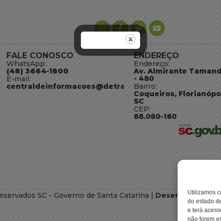
FALE CONOSCO
ENDEREÇO
WhatsApp:
Endereço:
(48) 3664-1800
Av. Almirante Taman
- 480
E-mail:
centraldeinformacoes@detran.sc.gov.br
Bairro:
Coqueiros, Florianópo
SC
CEP:
88.080-160
Utilizamos c
eservados SC - Governo de Santa Catarina |
Desenvolvimento
do estado de
e terá acess
não forem es