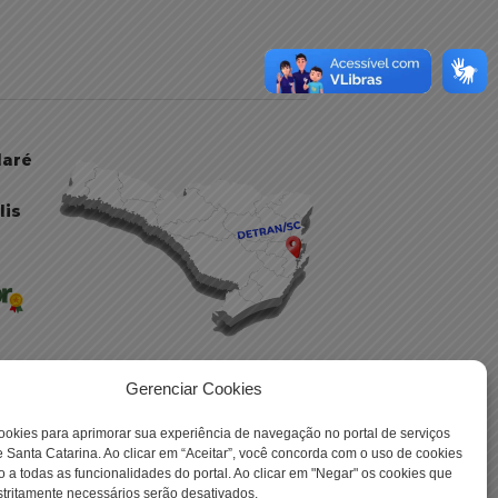
daré
lis
Gerenciar Cookies
ookies para aprimorar sua experiência de navegação no portal de serviços
 -
 Santa Catarina. Ao clicar em “Aceitar”, você concorda com o uso de cookies
o a todas as funcionalidades do portal. Ao clicar em "Negar" os cookies que
tritamente necessários serão desativados.