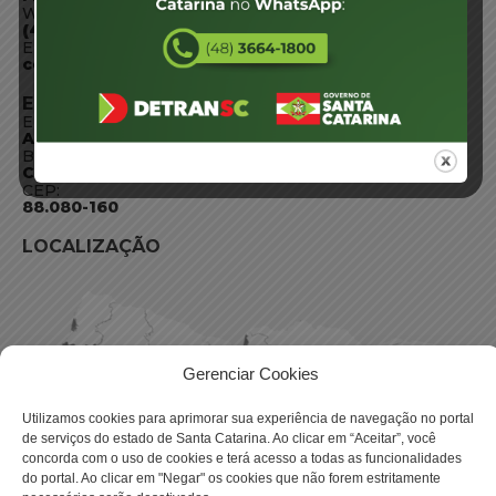
WhatsApp:
(48) 3664-1800
E-mail:
centraldeinformacoes@detran.sc.gov.br
ENDEREÇO
Endereço:
Av. Almirante Tamandaré - 480
Bairro:
Coqueiros, Florianópolis SC
CEP:
88.080-160
LOCALIZAÇÃO
Gerenciar Cookies
Utilizamos cookies para aprimorar sua experiência de navegação no portal
de serviços do estado de Santa Catarina. Ao clicar em “Aceitar”, você
concorda com o uso de cookies e terá acesso a todas as funcionalidades
do portal. Ao clicar em "Negar" os cookies que não forem estritamente