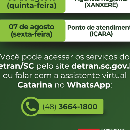
FALE CONOSCO
ENDEREÇO
WhatsApp:
Endereço:
(48) 3664-1800
Av. Almirante Taman
- 480
E-mail:
centraldeinformacoes@detran.sc.gov.br
Bairro:
Coqueiros, Florianópo
SC
CEP:
88.080-160
Utilizamos c
eservados SC - Governo de Santa Catarina |
Desenvolvimento
do estado de
e terá acess
não forem es