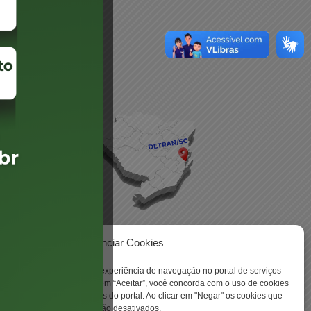
daré
lis
Gerenciar Cookies
ookies para aprimorar sua experiência de navegação no portal de serviços
 -
 Santa Catarina. Ao clicar em “Aceitar”, você concorda com o uso de cookies
o a todas as funcionalidades do portal. Ao clicar em "Negar" os cookies que
tritamente necessários serão desativados.