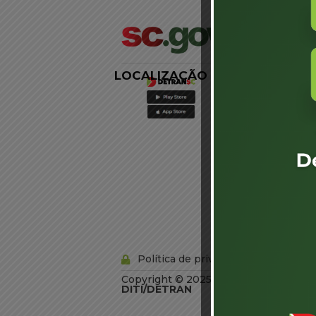
LOCALIZAÇÃO
LINKS
EXTERNOS
Agência de
Notícias
Portal de
Serviços
Diário Oficial
Acesso à
Informação
Órgãos do
Governo
Conheça SC
Política de privacidade
Copyright © 2025 Todos os Direitos R
DITI/DETRAN