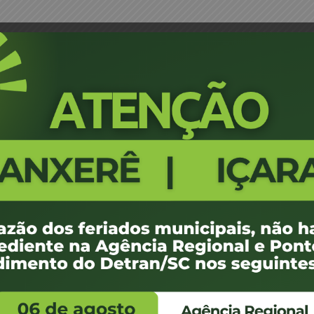
Vistoria Veicular – Campos Novos
Portaria 0568/16 - Credenciamen
Novos
543
100 KB
1
 de maio de 2016
 de maio de 2016