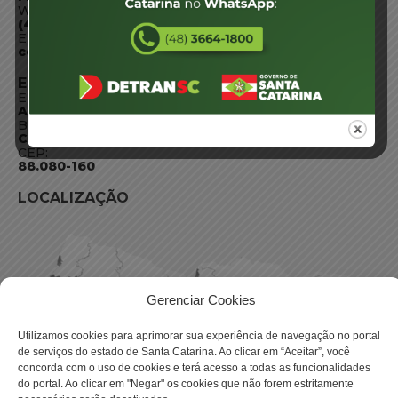
WhatsApp:
(48) 3664-1800
E-mail:
centraldeinformacoes@detran.sc.gov.br
ENDEREÇO
Endereço:
Av. Almirante Tamandaré - 480
Bairro:
Coqueiros, Florianópolis SC
CEP:
88.080-160
LOCALIZAÇÃO
Gerenciar Cookies
Utilizamos cookies para aprimorar sua experiência de navegação no portal
de serviços do estado de Santa Catarina. Ao clicar em “Aceitar”, você
concorda com o uso de cookies e terá acesso a todas as funcionalidades
do portal. Ao clicar em "Negar" os cookies que não forem estritamente