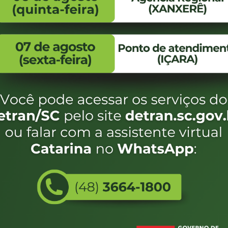
FALE CONOSCO
ENDEREÇO
WhatsApp:
Endereço:
(48) 3664-1800
Av. Almirante Taman
- 480
E-mail:
centraldeinformacoes@detran.sc.gov.br
Bairro:
Coqueiros, Florianópo
SC
CEP:
88.080-160
Utilizamos c
eservados SC - Governo de Santa Catarina |
Desenvolvimento
do estado de
e terá acess
não forem es