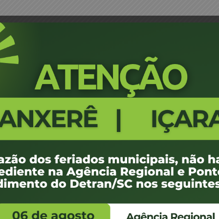
nta Médica – Palhoça
Portaria 0571/16 - Designação d
527
100 KB
1
 de maio de 2016
 de maio de 2016