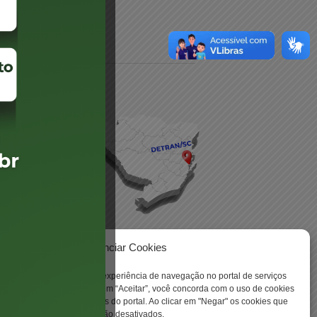
daré
lis
Gerenciar Cookies
ookies para aprimorar sua experiência de navegação no portal de serviços
 -
 Santa Catarina. Ao clicar em “Aceitar”, você concorda com o uso de cookies
o a todas as funcionalidades do portal. Ao clicar em "Negar" os cookies que
tritamente necessários serão desativados.