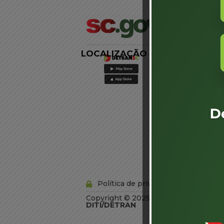
LOCALIZAÇÃO
LINKS
EXTERNOS
Agência de
Notícias
Portal de
Serviços
Diário Oficial
Acesso à
Informação
Órgãos do
Governo
Conheça SC
Política de privacidade
Copyright © 2025 Todos os Direitos R
DITI/DETRAN