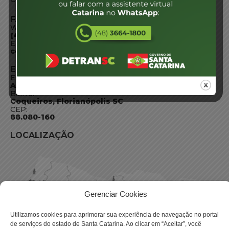
FALE CONOSCO
WhatsApp:
(48) 3664-1800
E-mail:
centraldeinformacoes@detran.sc.gov.br
ENDEREÇO
Endereço:
Av. Almirante Tamandaré - 480
Bairro:
Coqueiros, Florianópolis SC
CEP:
88.080-160
LOCALIZAÇÃO
Gerenciar Cookies
Utilizamos cookies para aprimorar sua experiência de navegação no portal
de serviços do estado de Santa Catarina. Ao clicar em “Aceitar”, você