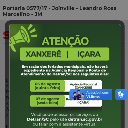
Portaria 0577/17 - Joinville - Leandro Rosa
Marcelino - JM
LINKS EXTERNOS
Agência de Notícias
Portal de Serviços
Diário Oficial
Acesso à Informação
Órgãos do Governo
Conheça SC
FALE CONOSCO