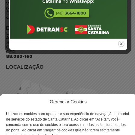
WhatsApp:
(48) 3664-1800
E-mail:
centraldeinformacoes@detran.sc.gov.br
ENDEREÇO
Endereço:
Av. Almirante Tamandaré - 480
Bairro:
Coqueiros, Florianópolis SC
CEP:
88.080-160
LOCALIZAÇÃO
Gerenciar Cookies
Utilizamos cookies para aprimorar sua experiência de navegação no portal
de serviços do estado de Santa Catarina. Ao clicar em “Aceitar”, você
concorda com o uso de cookies e terá acesso a todas as funcionalidades
do portal. Ao clicar em "Negar" os cookies que não forem estritamente