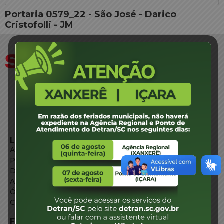
Portaria 0579_22 - São José - Darico
Cristofolli - JM
LINKS EXTERNOS
Agência de Notícias
Portal de Serviços
Diário Oficial
Acesso à Informação
Órgãos do Governo
Conheça SC
FALE CONOSCO