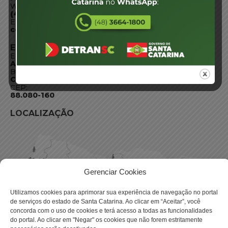
WhatsApp:
(48) 3664-1800
E-mail:
centraldeinformacoes@detran.sc.gov.br
ENDEREÇO
Endereço:
Av. Almirante Tamandaré - 480
Bairro:
Coqueiros, Florianópolis SC
CEP:
88.080-160
LOCALIZAÇÃO
Gerenciar Cookies
Utilizamos cookies para aprimorar sua experiência de navegação no portal
de serviços do estado de Santa Catarina. Ao clicar em “Aceitar”, você
concorda com o uso de cookies e terá acesso a todas as funcionalidades
do portal. Ao clicar em "Negar" os cookies que não forem estritamente