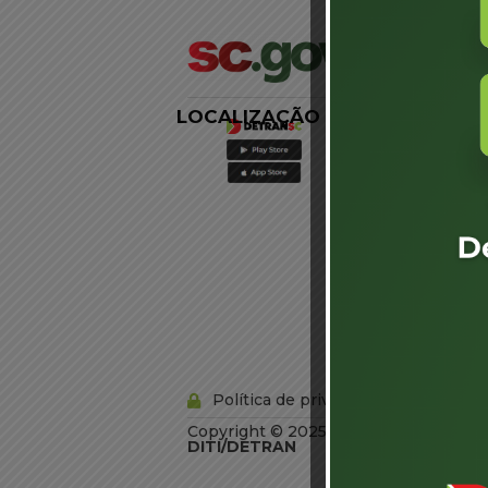
LOCALIZAÇÃO
LINKS
EXTERNOS
Agência de
Notícias
Portal de
Serviços
Diário Oficial
Acesso à
Informação
Órgãos do
Governo
Conheça SC
Política de privacidade
Copyright © 2025 Todos os Direitos R
DITI/DETRAN