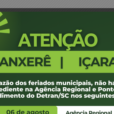
nta Médica – Capital
Portaria 0581/16 - Designação d
542
100 KB
1
 de maio de 2016
 de maio de 2016