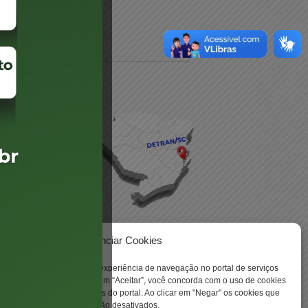
daré
lis
Gerenciar Cookies
ookies para aprimorar sua experiência de navegação no portal de serviços
 -
 Santa Catarina. Ao clicar em “Aceitar”, você concorda com o uso de cookies
o a todas as funcionalidades do portal. Ao clicar em "Negar" os cookies que
tritamente necessários serão desativados.