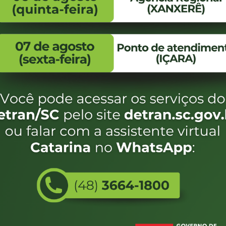
FALE CONOSCO
ENDEREÇO
WhatsApp:
Endereço:
(48) 3664-1800
Av. Almirante Taman
- 480
E-mail:
centraldeinformacoes@detran.sc.gov.br
Bairro:
Coqueiros, Florianópo
SC
CEP:
88.080-160
Utilizamos c
eservados SC - Governo de Santa Catarina |
Desenvolvimento
do estado de
e terá acess
não forem es