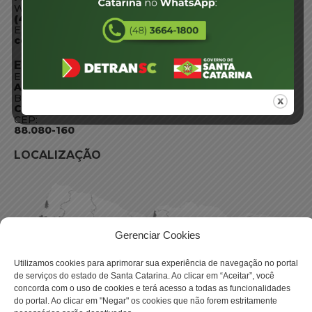
WhatsApp:
(48) 3664-1800
E-mail:
centraldeinformacoes@detran.sc.gov.br
ENDEREÇO
Endereço:
Av. Almirante Tamandaré - 480
Bairro:
Coqueiros, Florianópolis SC
CEP:
88.080-160
LOCALIZAÇÃO
Gerenciar Cookies
Utilizamos cookies para aprimorar sua experiência de navegação no portal
de serviços do estado de Santa Catarina. Ao clicar em “Aceitar”, você
concorda com o uso de cookies e terá acesso a todas as funcionalidades
do portal. Ao clicar em "Negar" os cookies que não forem estritamente