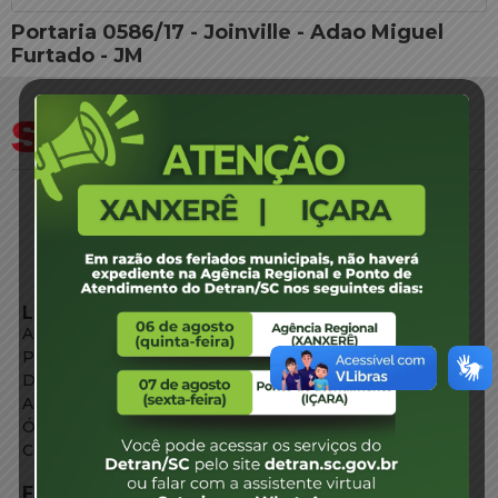
Portaria 0586/17 - Joinville - Adao Miguel
Furtado - JM
LINKS EXTERNOS
Agência de Notícias
Portal de Serviços
Diário Oficial
Acesso à Informação
Órgãos do Governo
Conheça SC
FALE CONOSCO