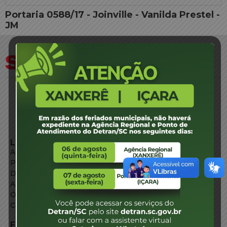
Portaria 0588/17 - Joinville - Vanilda Prestel -
JM
LINKS EXTERNOS
Agência de Notícias
Portal de Serviços
Diário Oficial
Acesso à Informação
Órgãos do Governo
Conheça SC
FALE CONOSCO