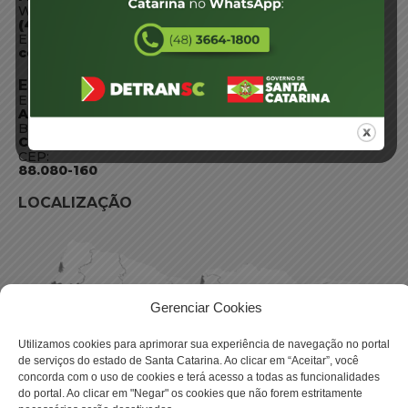
WhatsApp:
(48) 3664-1800
E-mail:
centraldeinformacoes@detran.sc.gov.br
ENDEREÇO
Endereço:
Av. Almirante Tamandaré - 480
Bairro:
Coqueiros, Florianópolis SC
CEP:
88.080-160
LOCALIZAÇÃO
Gerenciar Cookies
Utilizamos cookies para aprimorar sua experiência de navegação no portal
de serviços do estado de Santa Catarina. Ao clicar em “Aceitar”, você
concorda com o uso de cookies e terá acesso a todas as funcionalidades
do portal. Ao clicar em "Negar" os cookies que não forem estritamente