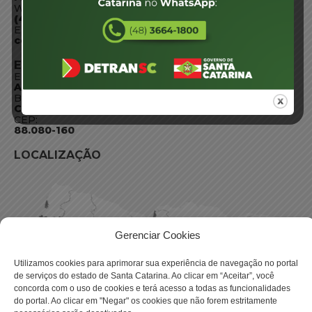
WhatsApp:
(48) 3664-1800
E-mail:
centraldeinformacoes@detran.sc.gov.br
ENDEREÇO
Endereço:
Av. Almirante Tamandaré - 480
Bairro:
Coqueiros, Florianópolis SC
CEP:
88.080-160
LOCALIZAÇÃO
Gerenciar Cookies
Utilizamos cookies para aprimorar sua experiência de navegação no portal
de serviços do estado de Santa Catarina. Ao clicar em “Aceitar”, você
concorda com o uso de cookies e terá acesso a todas as funcionalidades
do portal. Ao clicar em "Negar" os cookies que não forem estritamente