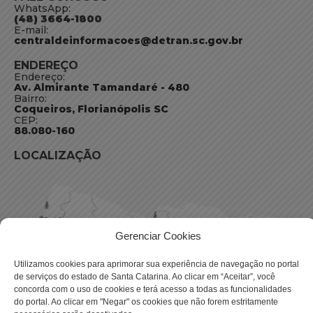
WhatsApp:
(48) 3664-1800
E-mail:
centraldeinformacoes@detran.sc.gov.br
ENDEREÇO
Endereço:
Av. Almirante Tamandaré - 480
Bairro:
Coqueiros, Florianópolis SC
CEP:
88.080-160
LOCALIZAÇÃO
Gerenciar Cookies
Utilizamos cookies para aprimorar sua experiência de navegação no portal
de serviços do estado de Santa Catarina. Ao clicar em “Aceitar”, você
concorda com o uso de cookies e terá acesso a todas as funcionalidades
do portal. Ao clicar em "Negar" os cookies que não forem estritamente