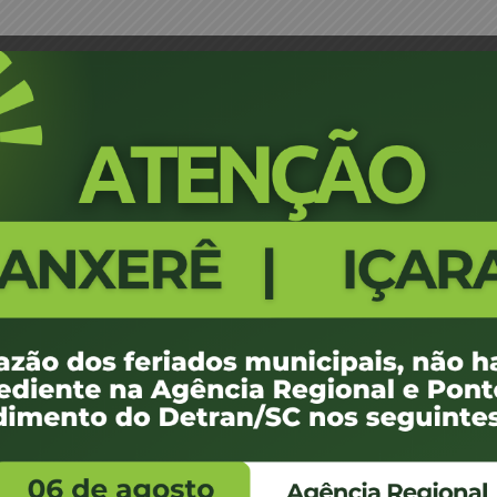
ta Médica – Joinville
Portaria 0601/16 - Designação de
499
100 KB
1
 de maio de 2016
 de maio de 2016