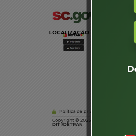
LOCALIZAÇÃO
LINKS
EXTERNOS
Agência de
Notícias
Portal de
Serviços
Diário Oficial
Acesso à
Informação
Órgãos do
Governo
Conheça SC
Política de privacidade
Copyright © 2025 Todos os Direitos R
DITI/DETRAN