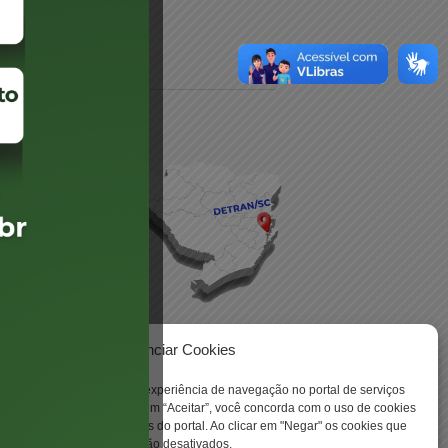
daré
lis
Gerenciar Cookies
ookies para aprimorar sua experiência de navegação no portal de serviços
 -
 Santa Catarina. Ao clicar em “Aceitar”, você concorda com o uso de cookies
o a todas as funcionalidades do portal. Ao clicar em "Negar" os cookies que
tritamente necessários serão desativados.