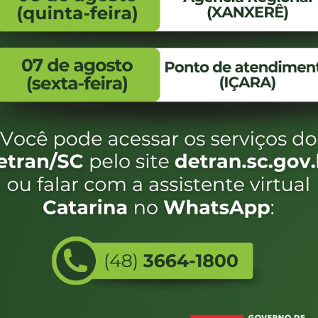
FALE CONOSCO
ENDEREÇO
WhatsApp:
Endereço:
(48) 3664-1800
Av. Almirante Taman
- 480
E-mail:
centraldeinformacoes@detran.sc.gov.br
Bairro:
Coqueiros, Florianópo
SC
CEP:
88.080-160
Utilizamos c
eservados SC - Governo de Santa Catarina |
Desenvolvimento
do estado de
e terá acess
não forem es