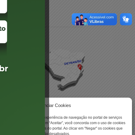
daré
lis
Gerenciar Cookies
ookies para aprimorar sua experiência de navegação no portal de serviços
 -
 Santa Catarina. Ao clicar em “Aceitar”, você concorda com o uso de cookies
o a todas as funcionalidades do portal. Ao clicar em "Negar" os cookies que
tritamente necessários serão desativados.