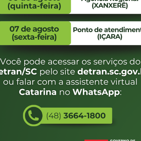
FALE CONOSCO
ENDEREÇO
WhatsApp:
Endereço:
(48) 3664-1800
Av. Almirante Taman
- 480
E-mail:
centraldeinformacoes@detran.sc.gov.br
Bairro:
Coqueiros, Florianópo
SC
CEP:
88.080-160
Utilizamos c
eservados SC - Governo de Santa Catarina |
Desenvolvimento
do estado de
e terá acess
não forem es