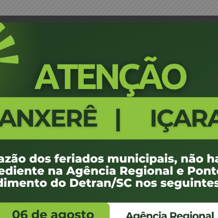
o vistoria CENTER CAMP ASSESSORIA EMPRESAR
Portaria 0601_22- credenciame
ASSESSORIA EMPRESARIAL LT
12
9.24 KB
1
ezembro de 2022
ezembro de 2022