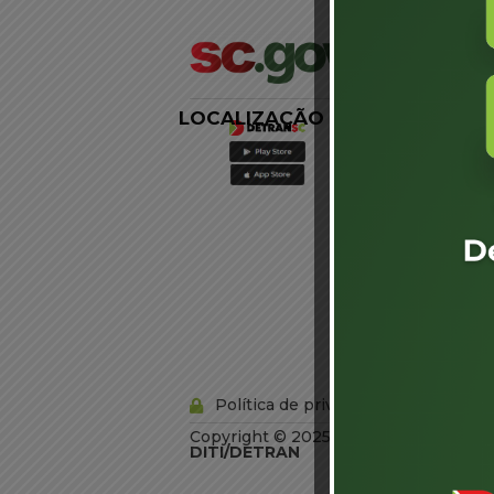
LOCALIZAÇÃO
LINKS
EXTERNOS
Agência de
Notícias
Portal de
Serviços
Diário Oficial
Acesso à
Informação
Órgãos do
Governo
Conheça SC
Política de privacidade
Copyright © 2025 Todos os Direitos R
DITI/DETRAN