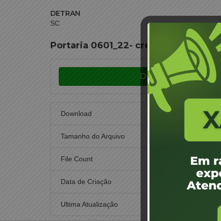
DETRAN
SC
Portaria 0601_22- credenciament
Download
Download
Tamanho do Arquivo
File Count
Data de Criação
14 de d
Ultima Atualização
14 de d