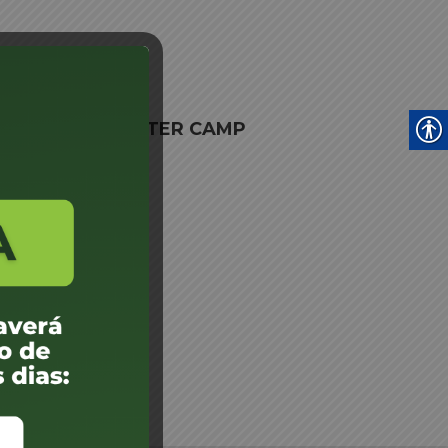
IAL LTDA
nto vistoria CENTER CAMP
DA