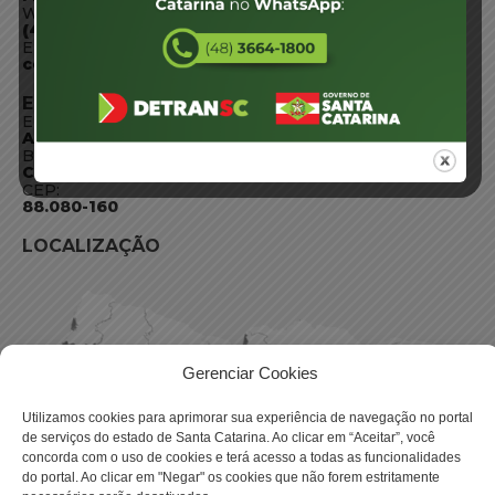
WhatsApp:
(48) 3664-1800
E-mail:
centraldeinformacoes@detran.sc.gov.br
ENDEREÇO
Endereço:
Av. Almirante Tamandaré - 480
Bairro:
Coqueiros, Florianópolis SC
CEP:
88.080-160
LOCALIZAÇÃO
Gerenciar Cookies
Utilizamos cookies para aprimorar sua experiência de navegação no portal
de serviços do estado de Santa Catarina. Ao clicar em “Aceitar”, você
concorda com o uso de cookies e terá acesso a todas as funcionalidades
do portal. Ao clicar em "Negar" os cookies que não forem estritamente