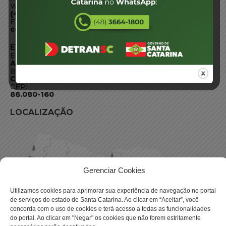
WhatsApp:
(48) 3664-1800
E-mail:
centraldeinformacoes@detran.sc.gov.br
ENDEREÇO
Endereço:
Av. Almirante Tamandaré - 480
Bairro:
Coqueiros, Florianópolis SC
CEP:
88.080-160
LOCALIZAÇÃO
Gerenciar Cookies
Utilizamos cookies para aprimorar sua experiência de navegação no portal
de serviços do estado de Santa Catarina. Ao clicar em “Aceitar”, você
concorda com o uso de cookies e terá acesso a todas as funcionalidades
do portal. Ao clicar em "Negar" os cookies que não forem estritamente