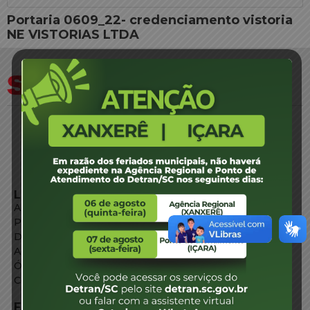
Portaria 0609_22- credenciamento vistoria
NE VISTORIAS LTDA
LINKS EXTERNOS
Agência de Notícias
Portal de Serviços
Diário Oficial
Acesso à Informação
Órgãos do Governo
Conheça SC
FALE CONOSCO