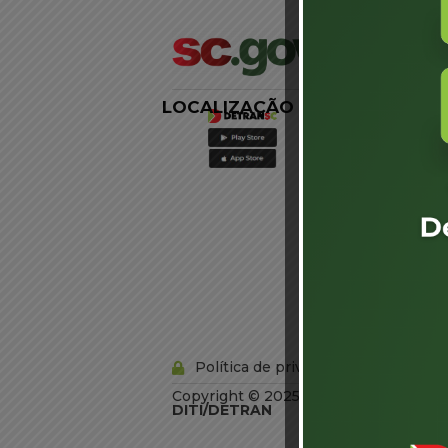
LOCALIZAÇÃO
LINKS
EXTERNOS
Agência de
Notícias
Portal de
Serviços
Diário Oficial
Acesso à
Informação
Órgãos do
Governo
Conheça SC
Política de privacidade
Copyright © 2025 Todos os Direitos R
DITI/DETRAN