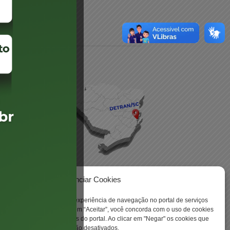
daré
lis
Gerenciar Cookies
ookies para aprimorar sua experiência de navegação no portal de serviços
 -
 Santa Catarina. Ao clicar em “Aceitar”, você concorda com o uso de cookies
o a todas as funcionalidades do portal. Ao clicar em "Negar" os cookies que
tritamente necessários serão desativados.