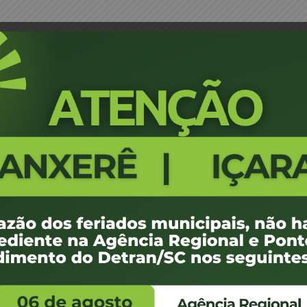
 Desmonte de Veículos- VALDIR DA SILVA GUIN
Portaria 0613_22- Credenciame
DA SILVA GUINCHO
12
7.36 KB
1
ezembro de 2022
ezembro de 2022