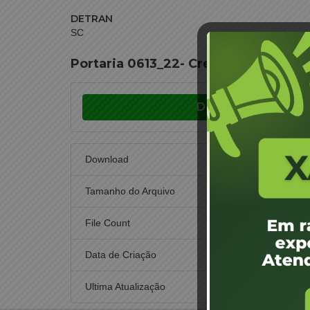
DETRAN
SC
Portaria 0613_22- Credenciamento
Download
Download
Tamanho do Arquivo
File Count
Data de Criação
19 de d
Ultima Atualização
19 de d