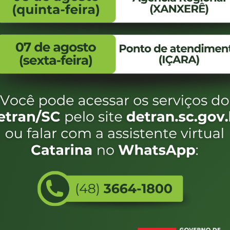
FALE CONOSCO
ENDEREÇO
WhatsApp:
Endereço:
(48) 3664-1800
Av. Almirante Taman
- 480
E-mail:
centraldeinformacoes@detran.sc.gov.br
Bairro:
Coqueiros, Florianópo
SC
CEP:
88.080-160
Utilizamos c
eservados SC - Governo de Santa Catarina |
Desenvolvimento
do estado de
e terá acess
não forem es