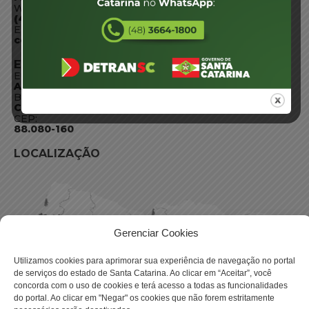
WhatsApp:
(48) 3664-1800
E-mail:
centraldeinformacoes@detran.sc.gov.br
ENDEREÇO
Endereço:
Av. Almirante Tamandaré - 480
Bairro:
Coqueiros, Florianópolis SC
CEP:
88.080-160
LOCALIZAÇÃO
Gerenciar Cookies
Utilizamos cookies para aprimorar sua experiência de navegação no portal
de serviços do estado de Santa Catarina. Ao clicar em “Aceitar”, você
concorda com o uso de cookies e terá acesso a todas as funcionalidades
do portal. Ao clicar em "Negar" os cookies que não forem estritamente