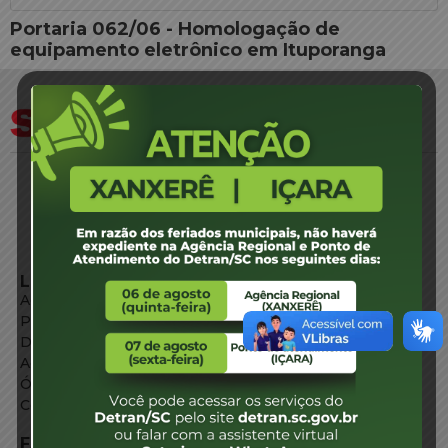
Portaria 062/06 - Homologação de
equipamento eletrônico em Ituporanga
LINKS EXTERNOS
Agência de Notícias
Portal de Serviços
Diário Oficial
Acesso à Informação
Órgãos do Governo
Conheça SC
FALE CONOSCO