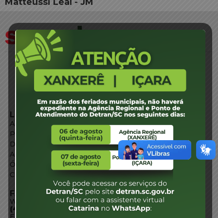
Matteussi Leal - JM
LINKS EXTERNOS
Agência de Notícias
Portal de Serviços
Diário Oficial
Acesso à Informação
Órgãos do Governo
Conheça SC
FALE CONOSCO
WhatsApp:
(48) 3664-1800
E-mail: