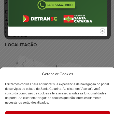
centraldeinformacoes@detran.sc.gov.br
ENDEREÇO
Endereço:
Av. Almirante Tamandaré - 480
Bairro:
Coqueiros, Florianópolis SC
CEP:
88.080-160
LOCALIZAÇÃO
Gerenciar Cookies
Utilizamos cookies para aprimorar sua experiência de navegação no portal
de serviços do estado de Santa Catarina. Ao clicar em “Aceitar”, você
concorda com o uso de cookies e terá acesso a todas as funcionalidades
do portal. Ao clicar em "Negar" os cookies que não forem estritamente
necessários serão desativados.