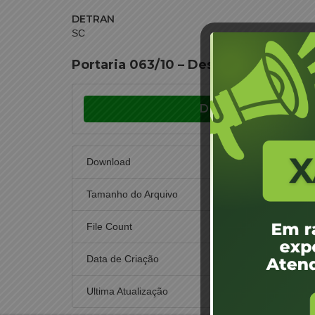
DETRAN
SC
Portaria 063/10 – Designação de Ju
Download
Download
Tamanho do Arquivo
File Count
Data de Criação
21 d
Ultima Atualização
30 de n