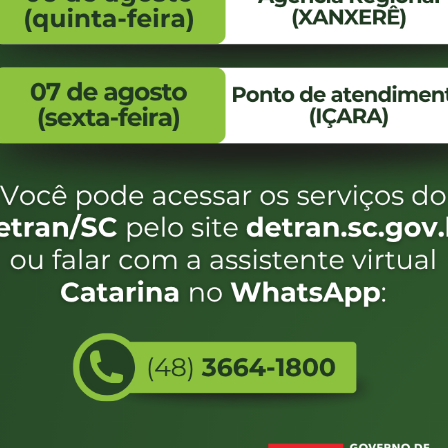
FALE CONOSCO
ENDEREÇO
WhatsApp:
Endereço:
(48) 3664-1800
Av. Almirante Taman
- 480
E-mail:
centraldeinformacoes@detran.sc.gov.br
Bairro:
Coqueiros, Florianópo
SC
CEP:
88.080-160
Utilizamos c
eservados SC - Governo de Santa Catarina |
Desenvolvimento
do estado de
e terá acess
não forem es