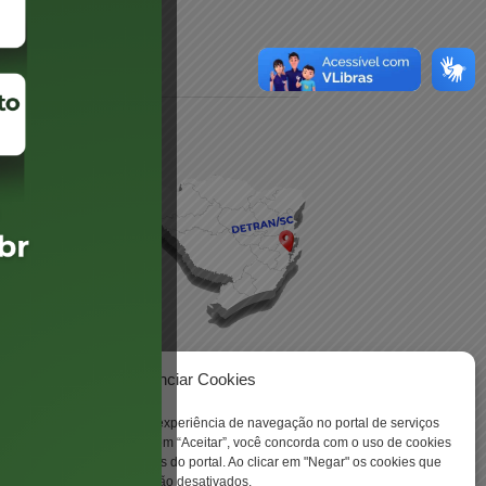
daré
lis
Gerenciar Cookies
ookies para aprimorar sua experiência de navegação no portal de serviços
 -
 Santa Catarina. Ao clicar em “Aceitar”, você concorda com o uso de cookies
o a todas as funcionalidades do portal. Ao clicar em "Negar" os cookies que
tritamente necessários serão desativados.