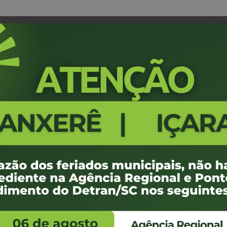
nta Médica
Portaria 063/10 - Designação d
1239
100 KB
1
e agosto de 2018
ovembro de -0001