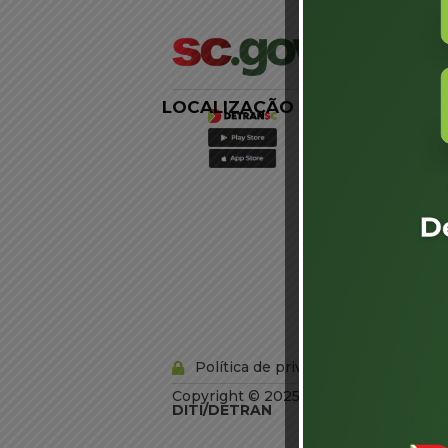
LOCALIZAÇÃO
LINKS
EXTERNOS
Agência de
Notícias
Portal de
Serviços
Diário Oficial
Acesso à
Informação
Órgãos do
Governo
Conheça SC
Política de privacidade
Copyright © 2025 Todos os Direitos R
DITI/DETRAN