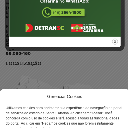
WhatsApp:
(48) 3664-1800
E-mail:
centraldeinformacoes@detran.sc.gov.br
ENDEREÇO
Endereço:
Av. Almirante Tamandaré - 480
Bairro:
Coqueiros, Florianópolis SC
CEP:
88.080-160
LOCALIZAÇÃO
Gerenciar Cookies
Utilizamos cookies para aprimorar sua experiência de navegação no portal
de serviços do estado de Santa Catarina. Ao clicar em “Aceitar”, você
concorda com o uso de cookies e terá acesso a todas as funcionalidades
do portal. Ao clicar em "Negar" os cookies que não forem estritamente