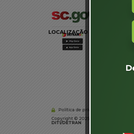
LOCALIZAÇÃO
LINKS
EXTERNOS
Agência de
Notícias
Portal de
Serviços
Diário Oficial
Acesso à
Informação
Órgãos do
Governo
Conheça SC
Política de privacidade
Copyright © 2025 Todos os Direitos R
DITI/DETRAN