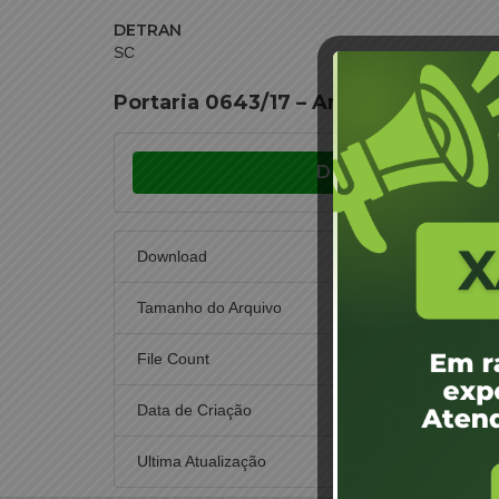
DETRAN
SC
Portaria 0643/17 – Araranguá – José L
Download
Download
Tamanho do Arquivo
File Count
Data de Criação
25
Ultima Atualização
25