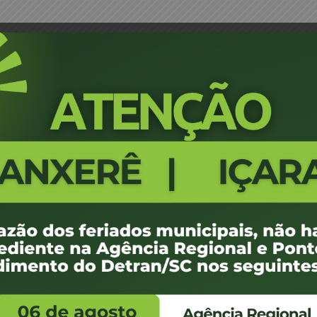
uis de Avila Silva – JM
Portaria 0643/17 - Araranguá - Jo
443
100 KB
1
 de maio de 2017
 de maio de 2017