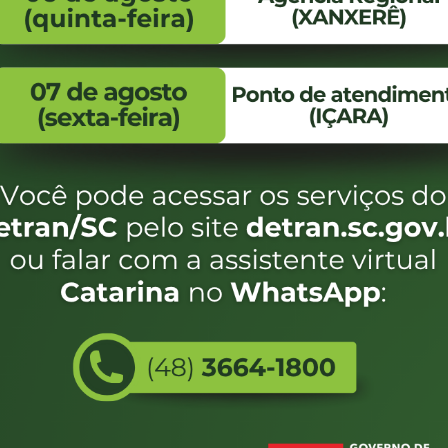
FALE CONOSCO
ENDEREÇO
WhatsApp:
Endereço:
(48) 3664-1800
Av. Almirante Taman
- 480
E-mail:
centraldeinformacoes@detran.sc.gov.br
Bairro:
Coqueiros, Florianópo
SC
CEP:
88.080-160
Utilizamos c
eservados SC - Governo de Santa Catarina |
Desenvolvimento
do estado de
e terá acess
não forem es