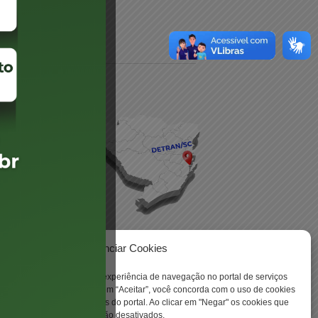
daré
lis
Gerenciar Cookies
ookies para aprimorar sua experiência de navegação no portal de serviços
 -
 Santa Catarina. Ao clicar em “Aceitar”, você concorda com o uso de cookies
o a todas as funcionalidades do portal. Ao clicar em "Negar" os cookies que
tritamente necessários serão desativados.