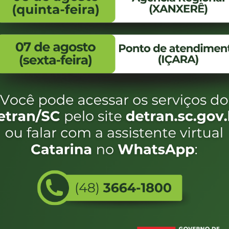
FALE CONOSCO
ENDEREÇO
WhatsApp:
Endereço:
(48) 3664-1800
Av. Almirante Taman
- 480
E-mail:
centraldeinformacoes@detran.sc.gov.br
Bairro:
Coqueiros, Florianópo
SC
CEP:
88.080-160
Utilizamos c
eservados SC - Governo de Santa Catarina |
Desenvolvimento
do estado de
e terá acess
não forem es