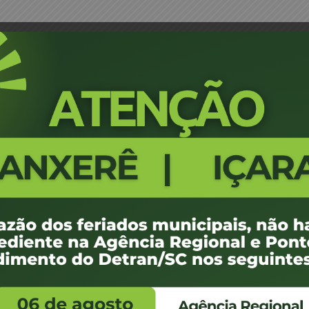
ara Thomazelli – JM
Portaria 0656/17 - Joinville - Ub
469
100 KB
1
 de maio de 2017
 de maio de 2017