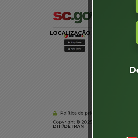
LOCALIZAÇÃO
LINKS
EXTERNOS
Agência de
Notícias
Portal de
Serviços
Diário Oficial
Acesso à
Informação
Órgãos do
Governo
Conheça SC
Política de privacidade
Copyright © 2025 Todos os Direitos R
DITI/DETRAN