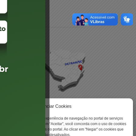
daré
lis
Gerenciar Cookies
ookies para aprimorar sua experiência de navegação no portal de serviços
 -
 Santa Catarina. Ao clicar em “Aceitar”, você concorda com o uso de cookies
o a todas as funcionalidades do portal. Ao clicar em "Negar" os cookies que
tritamente necessários serão desativados.