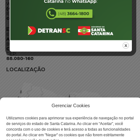
WhatsApp:
(48) 3664-1800
E-mail:
centraldeinformacoes@detran.sc.gov.br
ENDEREÇO
Endereço:
Av. Almirante Tamandaré - 480
Bairro:
Coqueiros, Florianópolis SC
CEP:
88.080-160
LOCALIZAÇÃO
Gerenciar Cookies
Utilizamos cookies para aprimorar sua experiência de navegação no portal
de serviços do estado de Santa Catarina. Ao clicar em “Aceitar”, você
concorda com o uso de cookies e terá acesso a todas as funcionalidades
do portal. Ao clicar em "Negar" os cookies que não forem estritamente