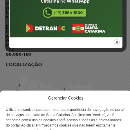
WhatsApp:
(48) 3664-1800
E-mail:
centraldeinformacoes@detran.sc.gov.br
ENDEREÇO
Endereço:
Av. Almirante Tamandaré - 480
Bairro:
Coqueiros, Florianópolis SC
CEP:
88.080-160
LOCALIZAÇÃO
Gerenciar Cookies
Utilizamos cookies para aprimorar sua experiência de navegação no portal
de serviços do estado de Santa Catarina. Ao clicar em “Aceitar”, você
concorda com o uso de cookies e terá acesso a todas as funcionalidades
do portal. Ao clicar em "Negar" os cookies que não forem estritamente