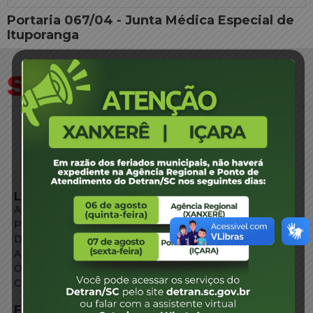
Portaria 067/04 - Junta Médica Especial de
Ituporanga
LINKS EXTERNOS
Agência de Notícias
Portal de Serviços
Diário Oficial
Acesso à Informação
Órgãos do Governo
Conheça SC
FALE CONOSCO