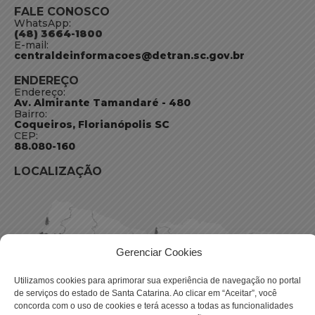
FALE CONOSCO
WhatsApp:
(48) 3664-1800
E-mail:
centraldeinformacoes@detran.sc.gov.br
ENDEREÇO
Endereço:
Av. Almirante Tamandaré - 480
Bairro:
Coqueiros, Florianópolis SC
CEP:
88.080-160
LOCALIZAÇÃO
Gerenciar Cookies
Utilizamos cookies para aprimorar sua experiência de navegação no portal
de serviços do estado de Santa Catarina. Ao clicar em “Aceitar”, você
concorda com o uso de cookies e terá acesso a todas as funcionalidades