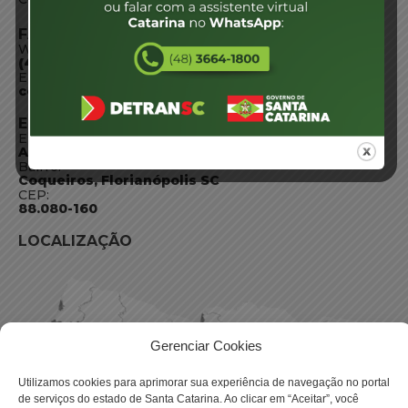
FALE CONOSCO
WhatsApp:
(48) 3664-1800
E-mail:
centraldeinformacoes@detran.sc.gov.br
ENDEREÇO
Endereço:
Av. Almirante Tamandaré - 480
Bairro:
Coqueiros, Florianópolis SC
CEP:
88.080-160
LOCALIZAÇÃO
Gerenciar Cookies
Utilizamos cookies para aprimorar sua experiência de navegação no portal
de serviços do estado de Santa Catarina. Ao clicar em “Aceitar”, você