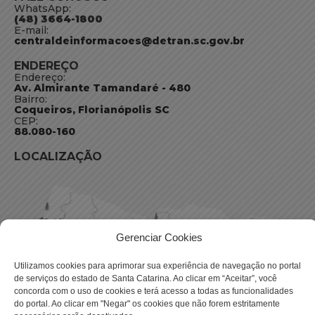
WhatsApp:
(48) 3664-1800
E-mail:
centraldeinformacoes@detran.sc.gov.br
ENDEREÇO
Endereço:
Av. Almirante Tamandaré - 480
Bairro:
Coqueiros, Florianópolis SC
CEP:
88.080-160
LOCALIZAÇÃO
Gerenciar Cookies
Utilizamos cookies para aprimorar sua experiência de navegação no portal
de serviços do estado de Santa Catarina. Ao clicar em “Aceitar”, você
concorda com o uso de cookies e terá acesso a todas as funcionalidades
do portal. Ao clicar em "Negar" os cookies que não forem estritamente