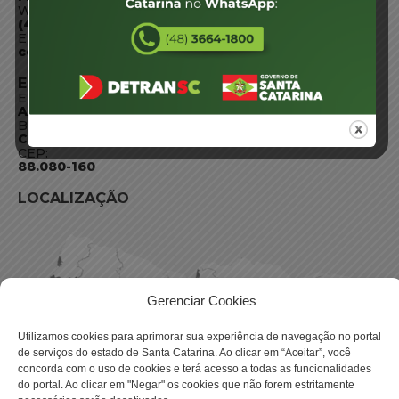
WhatsApp:
(48) 3664-1800
E-mail:
centraldeinformacoes@detran.sc.gov.br
ENDEREÇO
Endereço:
Av. Almirante Tamandaré - 480
Bairro:
Coqueiros, Florianópolis SC
CEP:
88.080-160
LOCALIZAÇÃO
Gerenciar Cookies
Utilizamos cookies para aprimorar sua experiência de navegação no portal
de serviços do estado de Santa Catarina. Ao clicar em “Aceitar”, você
concorda com o uso de cookies e terá acesso a todas as funcionalidades
do portal. Ao clicar em "Negar" os cookies que não forem estritamente