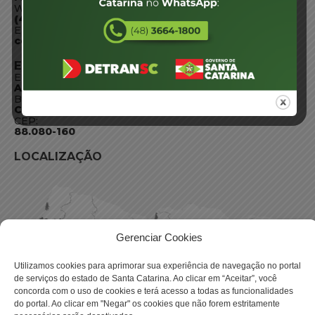
WhatsApp:
(48) 3664-1800
E-mail:
centraldeinformacoes@detran.sc.gov.br
ENDEREÇO
Endereço:
Av. Almirante Tamandaré - 480
Bairro:
Coqueiros, Florianópolis SC
CEP:
88.080-160
LOCALIZAÇÃO
Gerenciar Cookies
Utilizamos cookies para aprimorar sua experiência de navegação no portal
de serviços do estado de Santa Catarina. Ao clicar em “Aceitar”, você
concorda com o uso de cookies e terá acesso a todas as funcionalidades
do portal. Ao clicar em "Negar" os cookies que não forem estritamente