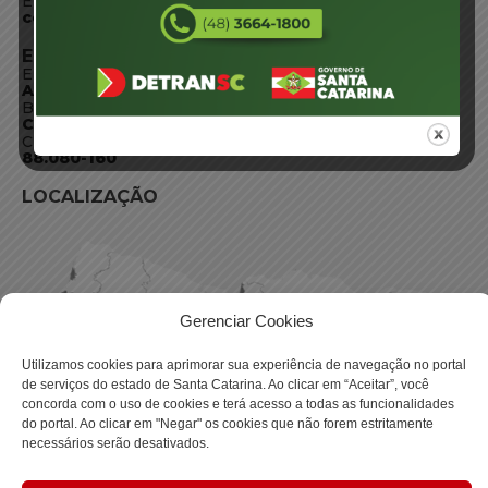
E-mail:
centraldeinformacoes@detran.sc.gov.br
ENDEREÇO
Endereço:
Av. Almirante Tamandaré - 480
Bairro:
Coqueiros, Florianópolis SC
CEP:
88.080-160
LOCALIZAÇÃO
Gerenciar Cookies
Utilizamos cookies para aprimorar sua experiência de navegação no portal
de serviços do estado de Santa Catarina. Ao clicar em “Aceitar”, você
concorda com o uso de cookies e terá acesso a todas as funcionalidades
do portal. Ao clicar em "Negar" os cookies que não forem estritamente
necessários serão desativados.