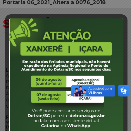
Portaria 06_2021_Altera a 0076_2018
LINKS EXTERNOS
Agência de Notícias
Portal de Serviços
Diário Oficial
Acesso à Informação
Órgãos do Governo
Conheça SC
FALE CONOSCO
WhatsApp:
(48) 3664-1800