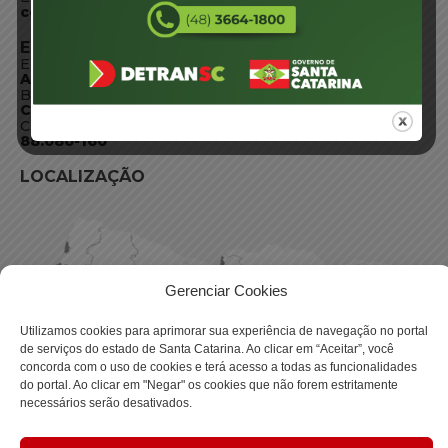
centraldeinformacoes@detran.sc.gov.br
ENDEREÇO
Endereço:
Av. Almirante Tamandaré - 480
Bairro:
Coqueiros, Florianópolis SC
CEP:
88.080-160
LOCALIZAÇÃO
Gerenciar Cookies
Utilizamos cookies para aprimorar sua experiência de navegação no portal
de serviços do estado de Santa Catarina. Ao clicar em “Aceitar”, você
concorda com o uso de cookies e terá acesso a todas as funcionalidades
do portal. Ao clicar em "Negar" os cookies que não forem estritamente
necessários serão desativados.