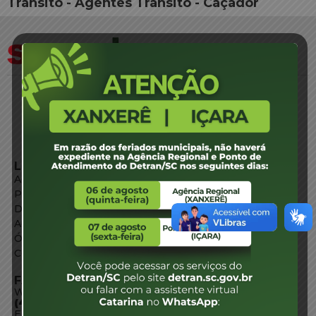
Trânsito - Agentes Trânsito - Caçador
LINKS EXTERNOS
Agência de Notícias
Portal de Serviços
Diário Oficial
Acesso à Informação
Órgãos do Governo
Conheça SC
FALE CONOSCO
WhatsApp:
(48) 3664-1800
E-mail: