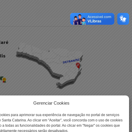
daré
lis
Gerenciar Cookies
ookies para aprimorar sua experiência de navegação no portal de serviços
 -
 Santa Catarina. Ao clicar em “Aceitar”, você concorda com o uso de cookies
o a todas as funcionalidades do portal. Ao clicar em "Negar" os cookies que
tritamente necessários serão desativados.