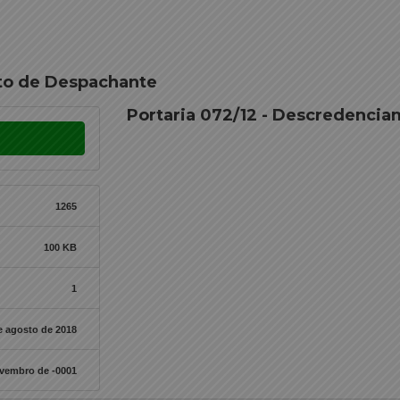
to de Despachante
Portaria 072/12 - Descredenci
1265
100 KB
1
e agosto de 2018
ovembro de -0001