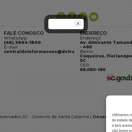
FALE CONOSCO
ENDEREÇO
WhatsApp:
Endereço:
(48) 3664-1800
Av. Almirante Taman
- 480
E-mail:
centraldeinformacoes@detran.sc.gov.br
Bairro:
Coqueiros, Florianópo
SC
CEP:
88.080-160
Utilizamos c
eservados SC - Governo de Santa Catarina |
Desenvolvimento
do estado de
e terá acess
não forem es