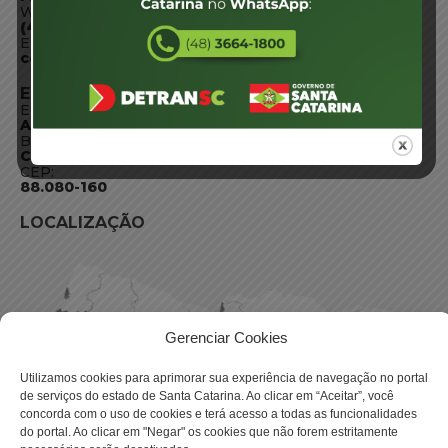
WhatsApp:
(48) 3664-1800
E-mail:
centraldeinformacoes@detran.sc.gov.br
ENDEREÇO
Endereço:
Av. Almirante Tamandaré - 480
Bairro:
Coqueiros, Florianópolis SC
CEP:
88.080-160
LOCALIZAÇÃO
Gerenciar Cookies
Utilizamos cookies para aprimorar sua experiência de navegação no portal
de serviços do estado de Santa Catarina. Ao clicar em “Aceitar”, você
concorda com o uso de cookies e terá acesso a todas as funcionalidades
do portal. Ao clicar em "Negar" os cookies que não forem estritamente