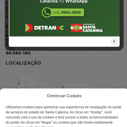
WhatsApp:
(48) 3664-1800
E-mail:
centraldeinformacoes@detran.sc.gov.br
ENDEREÇO
Endereço:
Av. Almirante Tamandaré - 480
Bairro:
Coqueiros, Florianópolis SC
CEP:
88.080-160
LOCALIZAÇÃO
Gerenciar Cookies
Utilizamos cookies para aprimorar sua experiência de navegação no portal
de serviços do estado de Santa Catarina. Ao clicar em “Aceitar”, você
concorda com o uso de cookies e terá acesso a todas as funcionalidades
do portal. Ao clicar em "Negar" os cookies que não forem estritamente